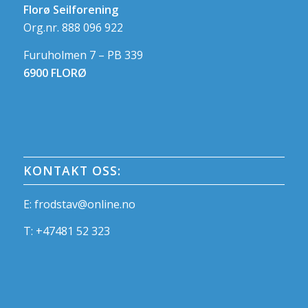
Florø Seilforening
Org.nr. 888 096 922
Furuholmen 7 – PB 339
6900 FLORØ
KONTAKT OSS:
E:
frodstav@online.no
T:
+47481 52 323