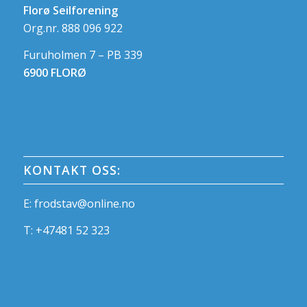
Florø Seilforening
Org.nr. 888 096 922
Furuholmen 7 – PB 339
6900 FLORØ
KONTAKT OSS:
E:
frodstav@online.no
T:
+47481 52 323