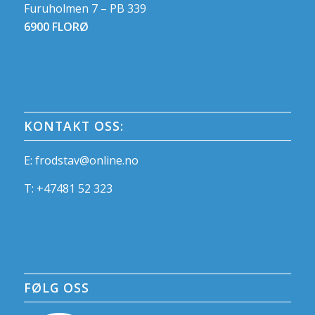
Furuholmen 7 – PB 339
6900 FLORØ
KONTAKT OSS:
E:
frodstav@online.no
T:
+47481 52 323
FØLG OSS