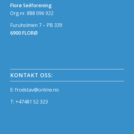
Florø Seilforening
Org.nr. 888 096 922
Furuholmen 7 – PB 339
6900 FLORØ
KONTAKT OSS:
E:
frodstav@online.no
T:
+47481 52 323