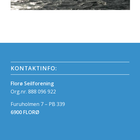
KONTAKTINFO:
Florø Seilforening
Org.nr. 888 096 922
Furuholmen 7 – PB 339
6900 FLORØ