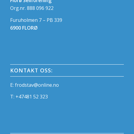
Florø Seilforening
Org.nr. 888 096 922
Furuholmen 7 – PB 339
6900 FLORØ
KONTAKT OSS:
E:
frodstav@online.no
T:
+47481 52 323