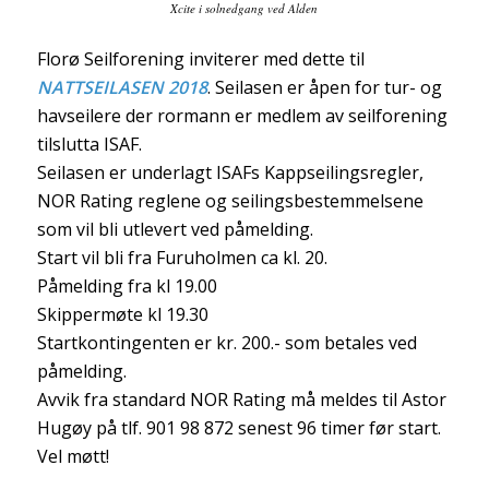
Xcite i solnedgang ved Alden
Florø Seilforening inviterer med dette til
NATTSEILASEN 2018
. Seilasen er åpen for tur- og
havseilere der rormann er medlem av seilforening
tilslutta ISAF.
Seilasen er underlagt ISAFs Kappseilingsregler,
NOR Rating reglene og seilingsbestemmelsene
som vil bli utlevert ved påmelding.
Start vil bli fra Furuholmen ca kl. 20.
Påmelding fra kl 19.00
Skippermøte kl 19.30
Startkontingenten er kr. 200.- som betales ved
påmelding.
Avvik fra standard NOR Rating må meldes til Astor
Hugøy på tlf. 901 98 872 senest 96 timer før start.
Vel møtt!