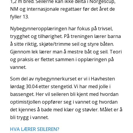
1,2 m bred. Seilerne kan ikke delta i Norgescup,
NM og internasjonale regattaer før det året de
fyller 13.
Nybegynneropplæringen har fokus på trivsel,
trygghet og tilhørighet. På treningen lærer barna
å sitte riktig, skjøte/trimme seil og styre båten.
Gjennom lek lærer man å mestre båt og seil. Teori
og praksis er flettet sammen i opplæringen på
vannet.
Som del av nybegynnerkurset er vi i Havhesten
lørdag 30.04 etter stengetid. Vi har med jolle i
bassenget. Her vil seileren bli kjent med hvordan
optimistjollen oppfører seg i vannet og hvordan
det kjennes å bade med klær og støvler. Målet er å
bli trygg i vannet.
HVA LÆRER SEILEREN?